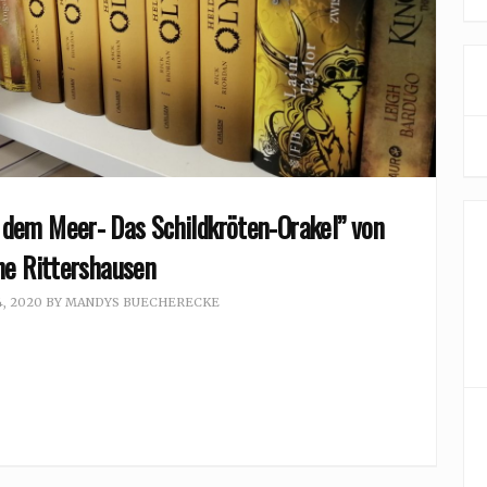
 dem Meer- Das Schildkröten-Orakel” von
ne Rittershausen
, 2020
BY
MANDYS BUECHERECKE