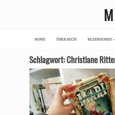
Skip
M
to
content
HOME
ÜBER MICH
REZENSIONEN
Schlagwort:
Christiane Ritt