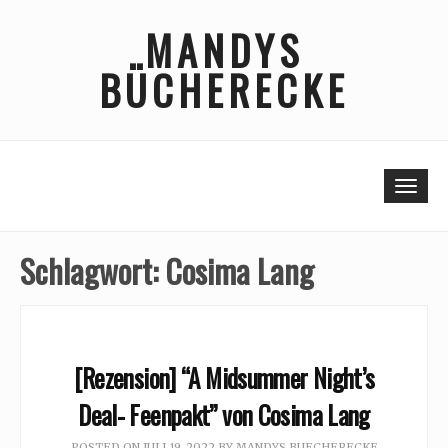
Skip
MANDYS
to
content
BÜCHERECKE
Togg
Schlagwort:
Cosima Lang
[Rezension] “A Midsummer Night’s
Deal- Feenpakt” von Cosima Lang
POSTED ON
JULI 19, 2022
BY
MANDYS BUECHERECKE