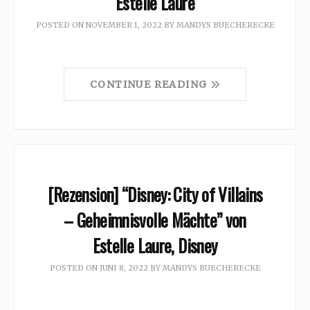
Estelle Laure
POSTED ON
NOVEMBER 1, 2022
BY
MANDYS BUECHERECKE
CONTINUE READING
[Rezension] “Disney: City of Villains
– Geheimnisvolle Mächte” von
Estelle Laure, Disney
POSTED ON
JUNI 8, 2022
BY
MANDYS BUECHERECKE