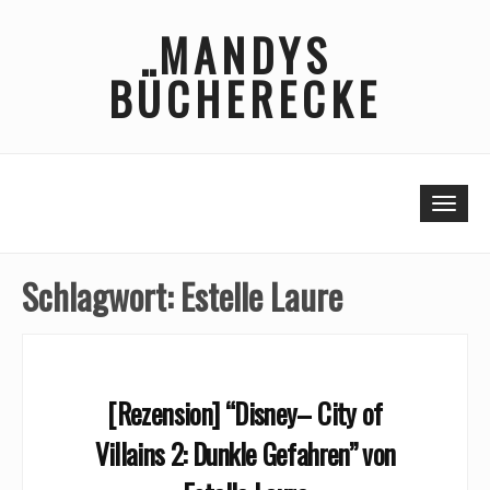
Skip
MANDYS
to
content
BÜCHERECKE
Togg
Schlagwort:
Estelle Laure
[Rezension] “Disney– City of
Villains 2: Dunkle Gefahren” von