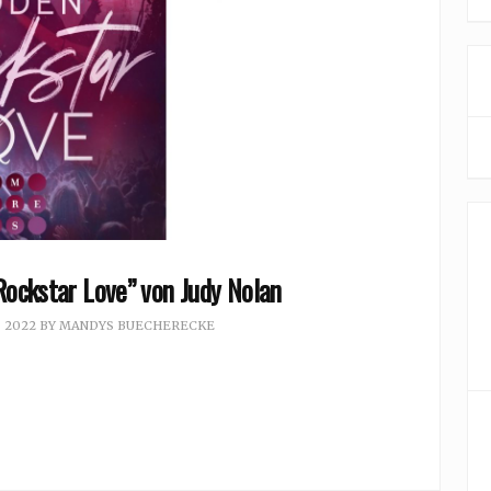
Rockstar Love” von Judy Nolan
, 2022
BY
MANDYS BUECHERECKE