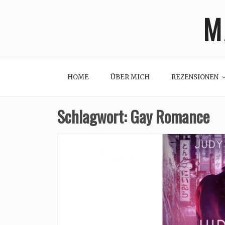
Skip
M
to
content
HOME
ÜBER MICH
REZENSIONEN
Schlagwort:
Gay Romance