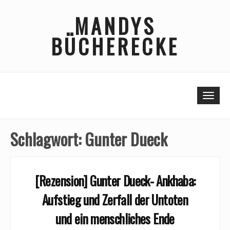
Skip
MANDYS
to
content
BÜCHERECKE
Togg
navi
Schlagwort:
Gunter Dueck
[Rezension] Gunter Dueck- Ankhaba:
Aufstieg und Zerfall der Untoten
und ein menschliches Ende