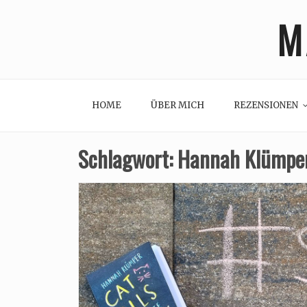
Skip
M
to
content
HOME
ÜBER MICH
REZENSIONEN
Schlagwort:
Hannah Klümpe