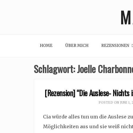
Skip
M
to
content
HOME
ÜBER MICH
REZENSIONEN
Schlagwort:
Joelle Charbonn
[Rezension] “Die Auslese- Nichts i
POSTED ON
JUNI 1, 
Cia würde alles tun um die Auslese z
Möglichkeiten aus und sie weiß nicht