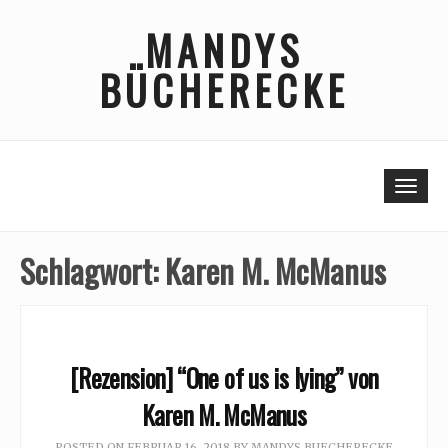
Skip
MANDYS
to
content
BÜCHERECKE
Togg
Schlagwort:
Karen M. McManus
[Rezension] “One of us is lying” von
Karen M. McManus
POSTED ON
FEBRUAR 16, 2018
BY
MANDYS BUECHERECKE