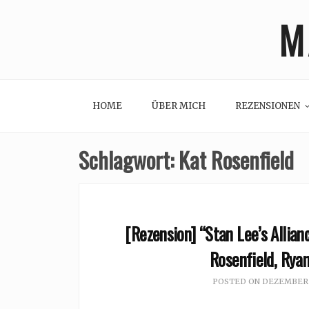
Skip
M
to
content
HOME
ÜBER MICH
REZENSIONEN
Schlagwort:
Kat Rosenfield
[Rezension] “Stan Lee’s Allianc
Rosenfield, Ryan
POSTED ON
DEZEMBER 2