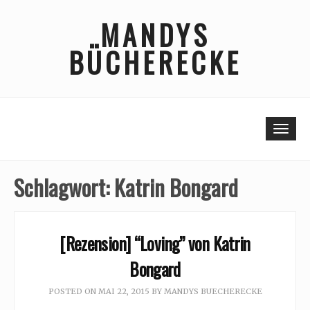
Skip
MANDYS
to
content
BÜCHERECKE
Togg
Schlagwort:
Katrin Bongard
[Rezension] “Loving” von Katrin
Bongard
POSTED ON
MAI 22, 2015
BY
MANDYS BUECHERECKE