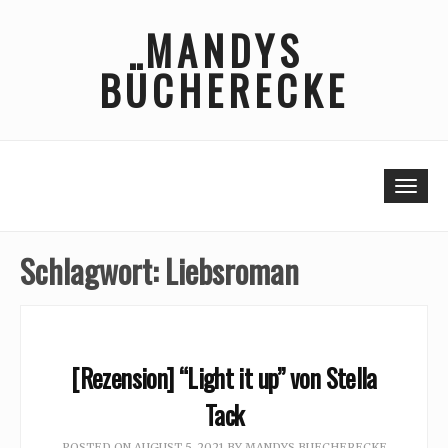
Skip
MANDYS
to
content
BÜCHERECKE
Togg
Schlagwort:
Liebsroman
[Rezension] “Light it up” von Stella
Tack
POSTED ON
AUGUST 5, 2021
BY
MANDYS BUECHERECKE