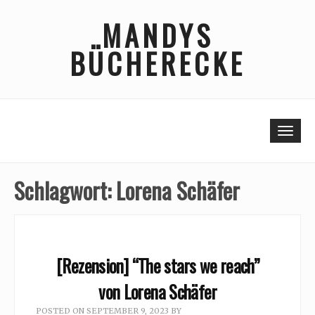
Skip
MANDYS
to
content
BÜCHERECKE
Togg
Schlagwort:
Lorena Schäfer
[Rezension] “The stars we reach”
von Lorena Schäfer
POSTED ON
SEPTEMBER 9, 2023
BY