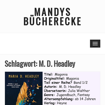
Skip
MANDYS
to
content
BÜCHERECKE
Togg
Schlagwort:
M. D. Headley