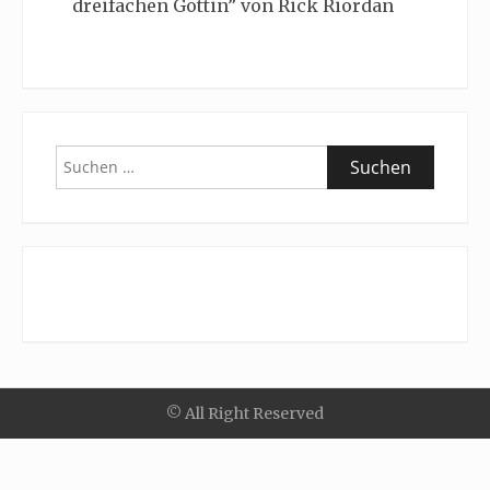
dreifachen Göttin” von Rick Riordan
Suchen
nach:
© All Right Reserved