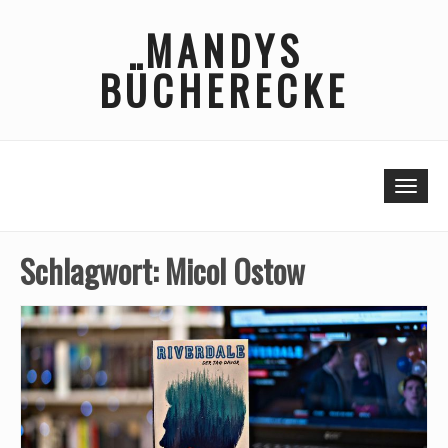
Skip
MANDYS
to
content
BÜCHERECKE
Togg
Schlagwort:
Micol Ostow