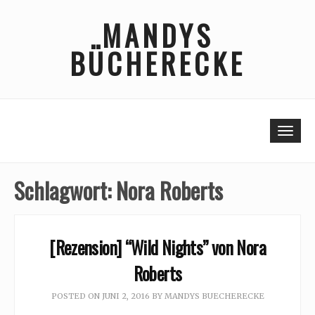
Skip
MANDYS
to
content
BÜCHERECKE
Togg
Schlagwort:
Nora Roberts
[Rezension] “Wild Nights” von Nora
Roberts
POSTED ON
JUNI 2, 2016
BY
MANDYS BUECHERECKE