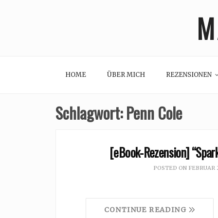
Skip
M
to
content
HOME
ÜBER MICH
REZENSIONEN
Schlagwort:
Penn Cole
[eBook-Rezension] “Spark
POSTED ON
FEBRUAR 2
CONTINUE READING