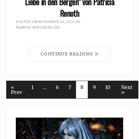
Liebe in den Bergen” von Patricia
Renoth
POSTED ON
NOVEMBER 26, 2023
BY
MANDYS BUECHERECKE
CONTINUE READING
«
1
…
6
7
8
9
10
Next
Prev
»