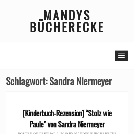
Skip
MANDYS
to
content
BÜCHERECKE
Togg
Schlagwort:
Sandra Niermeyer
[Kinderbuch-Rezension] “Stolz wie
Paule” von Sandra Niermeyer
POSTED ON
FEBRUAR 9, 2019
BY
MANDYS BUECHERECKE