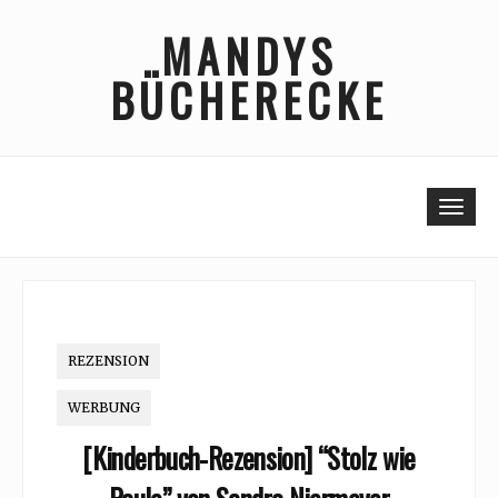
Skip
MANDYS
to
content
BÜCHERECKE
Togg
REZENSION
WERBUNG
[Kinderbuch-Rezension] “Stolz wie