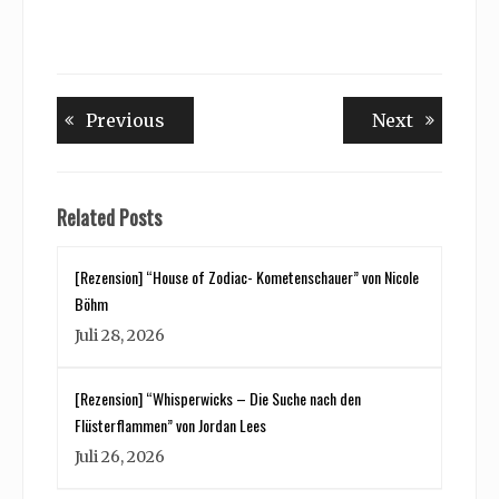
Beitragsnavigation
Previous
Next
Previous
Next
post:
post:
Related Posts
[Rezension] “House of Zodiac- Kometenschauer” von Nicole
Böhm
Juli 28, 2026
[Rezension] “Whisperwicks – Die Suche nach den
Flüsterflammen” von Jordan Lees
Juli 26, 2026