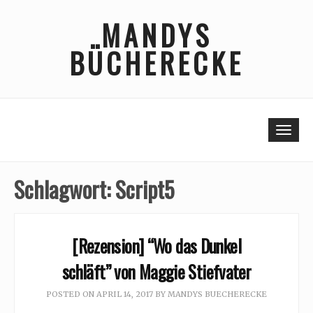
Skip
MANDYS
to
content
BÜCHERECKE
Togg
Schlagwort:
Script5
[Rezension] “Wo das Dunkel
schläft” von Maggie Stiefvater
POSTED ON
APRIL 14, 2017
BY
MANDYS BUECHERECKE