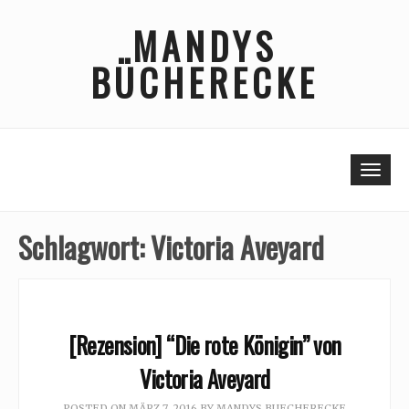
Skip
MANDYS
to
content
BÜCHERECKE
Togg
Schlagwort:
Victoria Aveyard
[Rezension] “Die rote Königin” von
Victoria Aveyard
POSTED ON
MÄRZ 7, 2016
BY
MANDYS BUECHERECKE