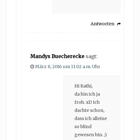
Antworten
Mandys Buecherecke
sagt:
März 8, 2016 um 11:02 a.m. Uhr
Hi Kathi,
da bin ich ja
froh. xD Ich
dachte schon,
dass ich alleine
so blind
gewesen bin. ;)