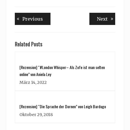
Beitragsnavigation
Previous
Next
Previous
Next
post:
post:
Related Posts
[Rezension] “#London Whisper– Als Zofe ist man selten
online” von Aniela Ley
März 14, 2022
[Rezension] “Die Sprache der Dornen” von Leigh Bardugo
Oktober 29, 2018