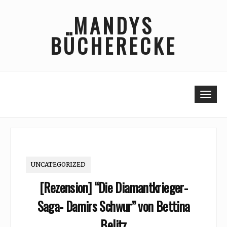
Skip
MANDYS
to
content
BÜCHERECKE
Togg
UNCATEGORIZED
[Rezension] “Die Diamantkrieger-
Saga- Damirs Schwur” von Bettina
Belitz