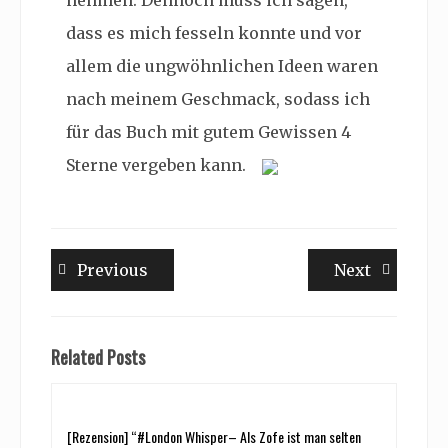
nehmen. Dennoch muss ich sagen,
dass es mich fesseln konnte und vor
allem die ungwöhnlichen Ideen waren
nach meinem Geschmack, sodass ich
für das Buch mit gutem Gewissen 4
Sterne vergeben kann.
Beitragsnavigation
Previous
Next
Previous
Next
post:
post:
Related Posts
[Rezension] “#London Whisper– Als Zofe ist man selten