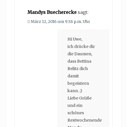
Mandys Buecherecke
sagt:
März 12, 2016 um 9:38 p.m. Uhr
Hi Uwe,
ich drücke dir
die Daumen,
dass Bettina
Belitz dich
damit
begeistern
kann. ;)
Liebe Grüße
und ein
schönes
Restwochenende