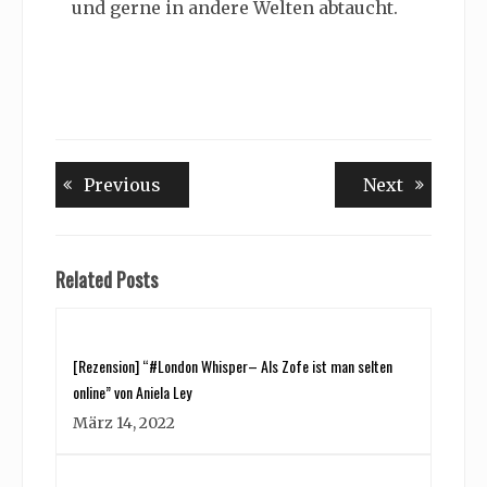
und gerne in andere Welten abtaucht.
Beitragsnavigation
Previous
Next
Previous
Next
post:
post:
Related Posts
[Rezension] “#London Whisper– Als Zofe ist man selten
online” von Aniela Ley
März 14, 2022