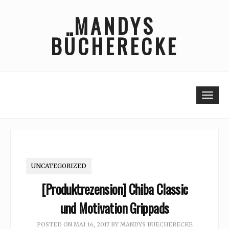
Skip
MANDYS
to
content
BÜCHERECKE
Togg
UNCATEGORIZED
[Produktrezension] Chiba Classic
und Motivation Grippads
POSTED ON
MAI 16, 2017
BY
MANDYS BUECHERECKE