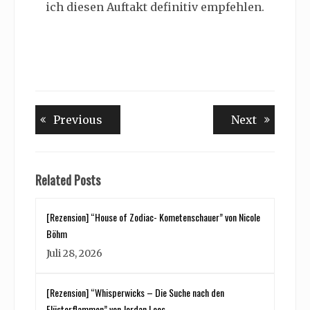
ich diesen Auftakt definitiv empfehlen.
Beitragsnavigation
Previous
Next
Previous
Next
post:
post:
Related Posts
[Rezension] “House of Zodiac- Kometenschauer” von Nicole
Böhm
Juli 28, 2026
[Rezension] “Whisperwicks – Die Suche nach den
Flüsterflammen” von Jordan Lees