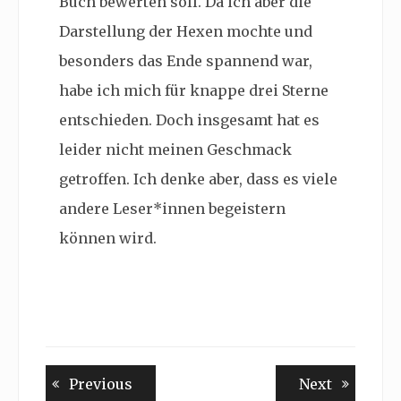
Buch bewerten soll. Da ich aber die
Darstellung der Hexen mochte und
besonders das Ende spannend war,
habe ich mich für knappe drei Sterne
entschieden. Doch insgesamt hat es
leider nicht meinen Geschmack
getroffen. Ich denke aber, dass es viele
andere Leser*innen begeistern
können wird.
Beitragsnavigation
Previous
Next
Previous
Next
post:
post: