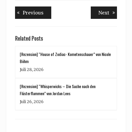
Beitragsnavigation
Previous
Next
Previous
Next
post:
post:
Related Posts
[Rezension] “House of Zodiac- Kometenschauer” von Nicole
Böhm
Juli 28, 2026
[Rezension] “Whisperwicks – Die Suche nach den
Flüsterflammen” von Jordan Lees
Juli 26, 2026