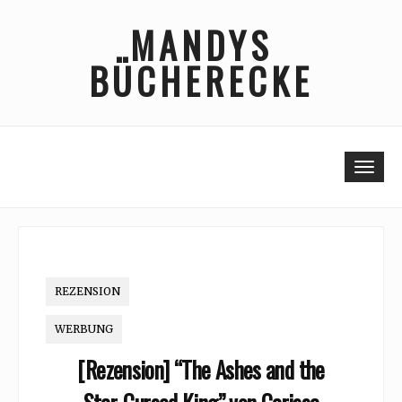
Skip
MANDYS
to
content
BÜCHERECKE
Togg
REZENSION
WERBUNG
[Rezension] “The Ashes and the