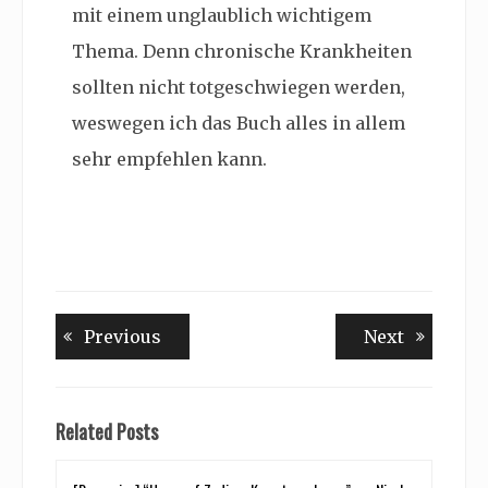
mit einem unglaublich wichtigem
Thema. Denn chronische Krankheiten
sollten nicht totgeschwiegen werden,
weswegen ich das Buch alles in allem
sehr empfehlen kann.
Beitragsnavigation
Previous
Next
Previous
Next
post:
post:
Related Posts