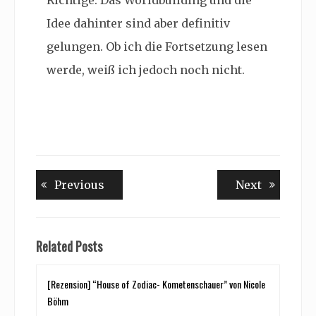
Richtige. Das Worldbuilding und die
Idee dahinter sind aber definitiv
gelungen. Ob ich die Fortsetzung lesen
werde, weiß ich jedoch noch nicht.
Beitragsnavigation
Previous
Next
Previous
Next
post:
post:
Related Posts
[Rezension] “House of Zodiac- Kometenschauer” von Nicole
Böhm