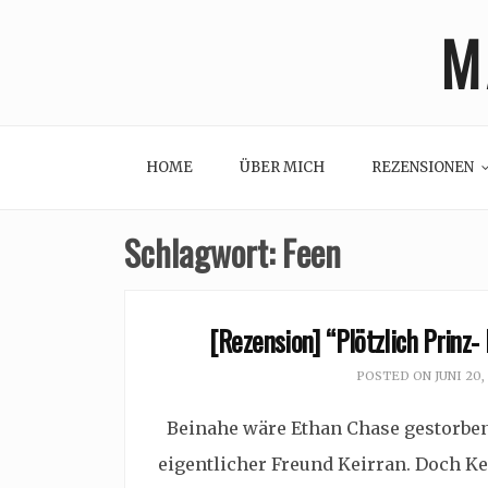
Skip
M
to
content
HOME
ÜBER MICH
REZENSIONEN
Schlagwort:
Feen
[Rezension] “Plötzlich Prinz-
POSTED ON
JUNI 20,
Beinahe wäre Ethan Chase gestorben.
eigentlicher Freund Keirran. Doch Ke