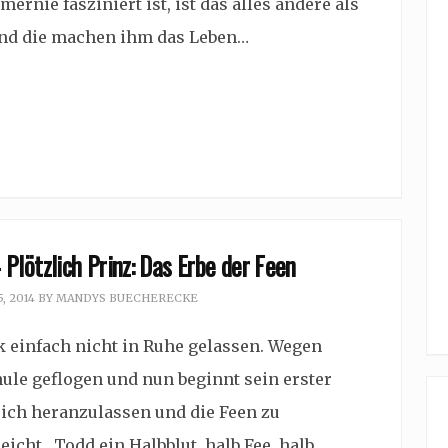
rnie fasziniert ist, ist das alles andere als
 und die machen ihm das Leben…
Plötzlich Prinz: Das Erbe der Feen
, 2014
BY
MANDYS BUECHERECKE
einfach nicht in Ruhe gelassen. Wegen
hule geflogen und nun beginnt sein erster
sich heranzulassen und die Feen zu
leicht. Todd ein Halbblut, halb Fee, halb