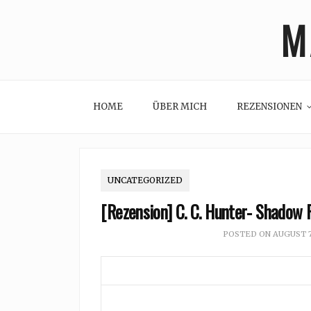
Skip
M
to
content
HOME
ÜBER MICH
REZENSIONEN
UNCATEGORIZED
[Rezension] C. C. Hunter- Shadow 
POSTED ON
AUGUST 7