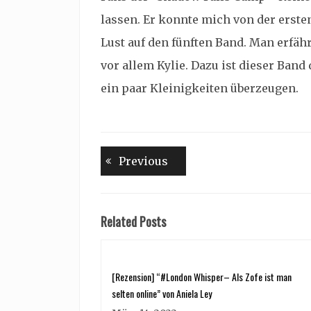
lassen. Er konnte mich von der erst
Lust auf den fünften Band. Man erfäh
vor allem Kylie. Dazu ist dieser Ba
ein paar Kleinigkeiten überzeugen.
Beitragsnavigation
Previous
Previous
post:
Related Posts
[Rezension] “#London Whisper– Als Zofe ist man
selten online” von Aniela Ley