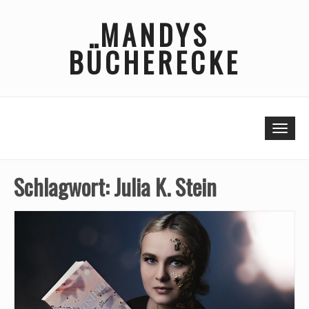
Skip
MANDYS
to
content
BÜCHERECKE
Togg
Schlagwort:
Julia K. Stein