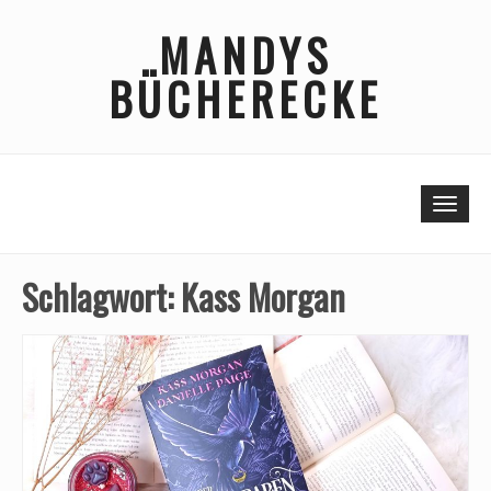
Skip
MANDYS
to
content
BÜCHERECKE
Togg
Schlagwort:
Kass Morgan