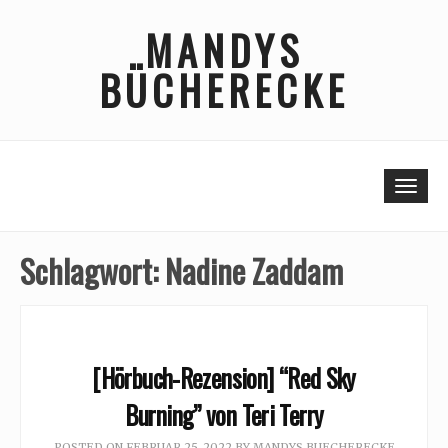
Skip
MANDYS
to
content
BÜCHERECKE
Togg
Schlagwort:
Nadine Zaddam
[Hörbuch-Rezension] “Red Sky
Burning” von Teri Terry
POSTED ON
FEBRUAR 25, 2022
BY
MANDYS BUECHERECKE