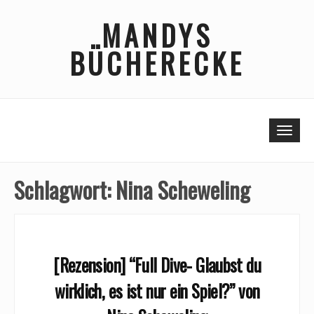
Skip
MANDYS
to
content
BÜCHERECKE
Togg
Schlagwort:
Nina Scheweling
[Rezension] “Full Dive- Glaubst du
wirklich, es ist nur ein Spiel?” von