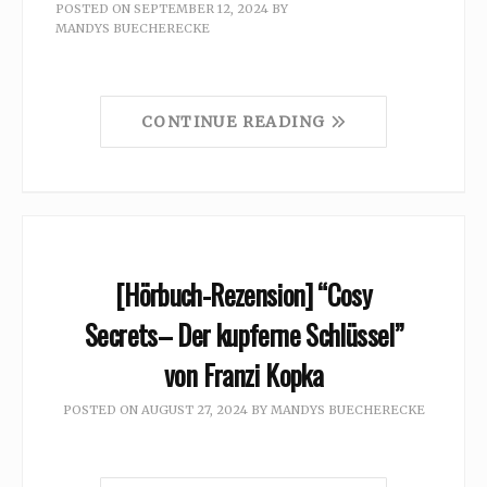
POSTED ON
SEPTEMBER 12, 2024
BY
MANDYS BUECHERECKE
CONTINUE READING
[Hörbuch-Rezension] “Cosy
Secrets– Der kupferne Schlüssel”
von Franzi Kopka
POSTED ON
AUGUST 27, 2024
BY
MANDYS BUECHERECKE