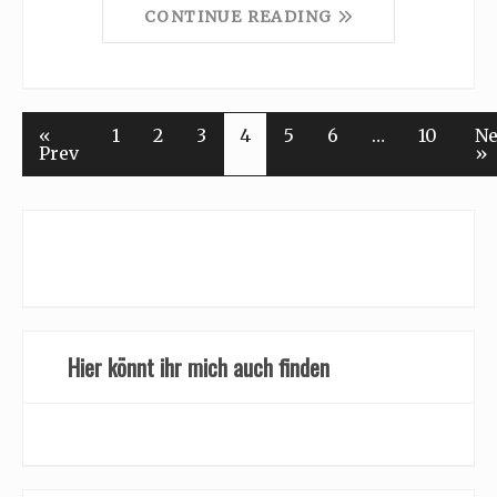
CONTINUE READING
«
1
2
3
4
5
6
…
10
Ne
Prev
»
Hier könnt ihr mich auch finden