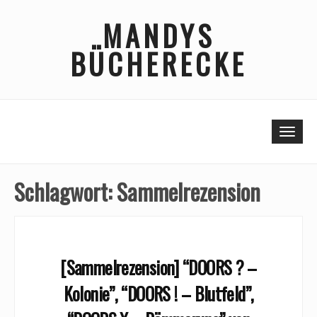
Skip
MANDYS
to
content
BÜCHERECKE
Togg
Schlagwort:
Sammelrezension
[Sammelrezension] “DOORS ? –
Kolonie”, “DOORS ! – Blutfeld”,