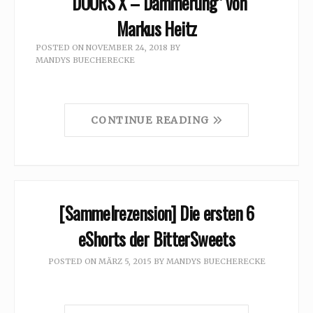
“DOORS X – Dämmerung” von
Markus Heitz
POSTED ON
NOVEMBER 24, 2018
BY
MANDYS BUECHERECKE
CONTINUE READING
[Sammelrezension] Die ersten 6
eShorts der BitterSweets
POSTED ON
MÄRZ 5, 2015
BY
MANDYS BUECHERECKE