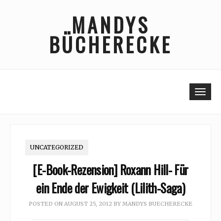
Skip
MANDYS
to
content
BÜCHERECKE
Togg
UNCATEGORIZED
[E-Book-Rezension] Roxann Hill- Für
ein Ende der Ewigkeit (Lilith-Saga)
POSTED ON
AUGUST 25, 2012
BY
MANDYS BUECHERECKE