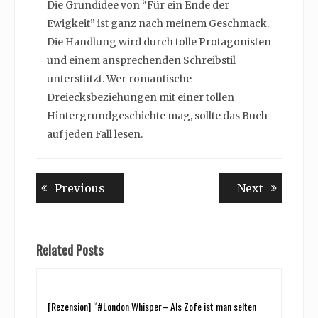
Die Grundidee von “Für ein Ende der
Ewigkeit” ist ganz nach meinem Geschmack.
Die Handlung wird durch tolle Protagonisten
und einem ansprechenden Schreibstil
unterstützt. Wer romantische
Dreiecksbeziehungen mit einer tollen
Hintergrundgeschichte mag, sollte das Buch
auf jeden Fall lesen.
Beitragsnavigation
Previous
Next
Previous
Next
post:
post:
Related Posts
[Rezension] “#London Whisper– Als Zofe ist man selten