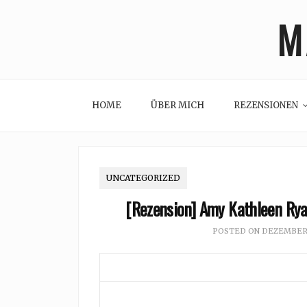
Skip
M
to
content
HOME
ÜBER MICH
REZENSIONEN
UNCATEGORIZED
[Rezension] Amy Kathleen Ry
POSTED ON
DEZEMBER 