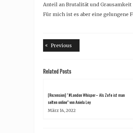
Anteil an Brutalität und Grausamkeit 
Für mich ist es aber eine gelungene F
Beitragsnavigation
Previous
Previous
post:
Related Posts
[Rezension] “#London Whisper– Als Zofe ist man
selten online” von Aniela Ley
März 14, 2022