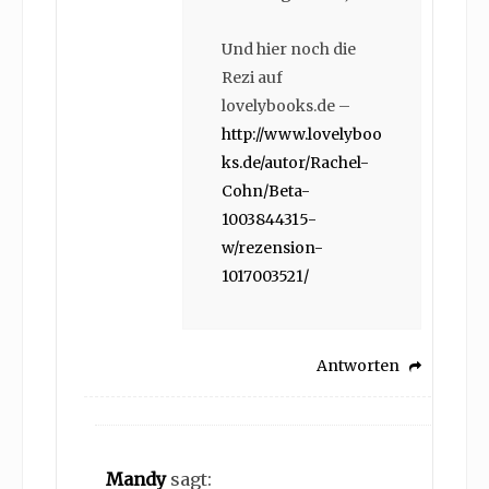
Und hier noch die
Rezi auf
lovelybooks.de –
http://www.lovelyboo
ks.de/autor/Rachel-
Cohn/Beta-
1003844315-
w/rezension-
1017003521/
Antworten
Mandy
sagt: