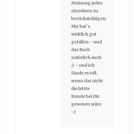
Meinung jedes
einzelnen zu
berücksichtigen.
Mir hat´s
wirklich gut
gefallen – und
das Buch
natürlich auch
;) – und ich
fände es toll,
wenn das nicht
die letzte
Runde bei Dir
gewesen wäre.
:-)