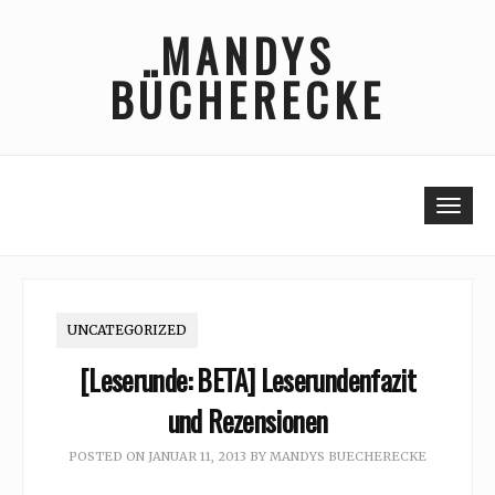
Skip
MANDYS
to
content
BÜCHERECKE
Togg
UNCATEGORIZED
[Leserunde: BETA] Leserundenfazit
und Rezensionen
POSTED ON
JANUAR 11, 2013
BY
MANDYS BUECHERECKE