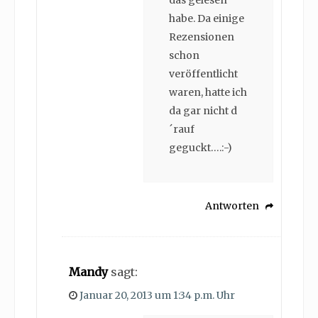
das gelesen
habe. Da einige
Rezensionen
schon
veröffentlicht
waren, hatte ich
da gar nicht d
´rauf
geguckt….:-)
Antworten
Mandy
sagt:
Januar 20, 2013 um 1:34 p.m. Uhr