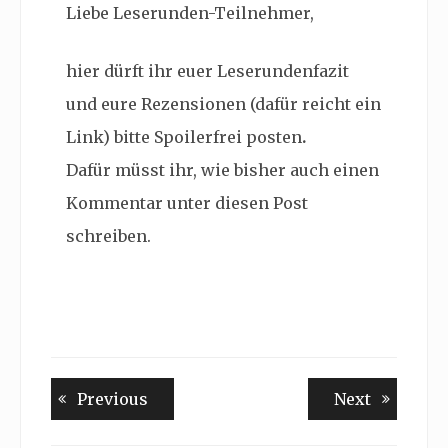
Liebe Leserunden-Teilnehmer,
hier dürft ihr euer Leserundenfazit
und eure Rezensionen
(dafür reicht ein
Link) bitte Spoilerfrei posten
.
Dafür müsst ihr, wie bisher auch einen
Kommentar unter diesen Post
schreiben.
Beitragsnavigation
Previous
Next
Previous
Next
post:
post: