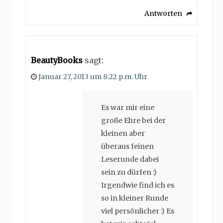
Antworten
BeautyBooks
sagt:
Januar 27, 2013 um 8:22 p.m. Uhr
Es war mir eine
große Ehre bei der
kleinen aber
überaus feinen
Leserunde dabei
sein zu dürfen :)
Irgendwie find ich es
so in kleiner Runde
viel persönlicher :) Es