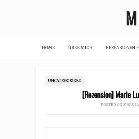
Skip
M
to
content
HOME
ÜBER MICH
REZENSIONEN
UNCATEGORIZED
[Rezension] Marie Lu
POSTED ON
MÄRZ 31,