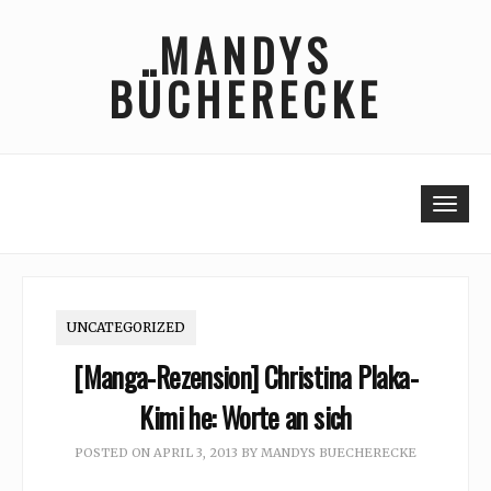
Skip
MANDYS
to
content
BÜCHERECKE
Togg
UNCATEGORIZED
[Manga-Rezension] Christina Plaka-
Kimi he: Worte an sich
POSTED ON
APRIL 3, 2013
BY
MANDYS BUECHERECKE