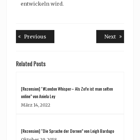
entwickeln wird.
Beitragsnavigation
Previous
Next
Previous
Next
post:
post:
Related Posts
[Rezension] “#London Whisper– Als Zofe ist man selten
online” von Aniela Ley
März 14, 2022
[Rezension] “Die Sprache der Dornen” von Leigh Bardugo
Oktober 29, 2018