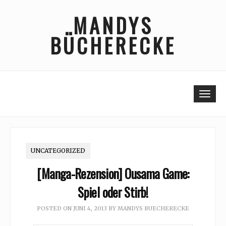
Skip
MANDYS
to
content
BÜCHERECKE
Togg
UNCATEGORIZED
[Manga-Rezension] Ousama Game:
Spiel oder Stirb!
POSTED ON
JUNI 4, 2013
BY
MANDYS BUECHERECKE