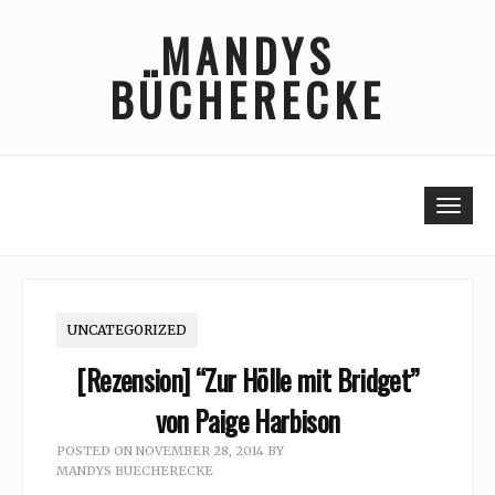
Skip
MANDYS
to
content
BÜCHERECKE
Togg
UNCATEGORIZED
[Rezension] “Zur Hölle mit Bridget”
von Paige Harbison
POSTED ON
NOVEMBER 28, 2014
BY
MANDYS BUECHERECKE