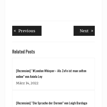
Beitragsnavigation
Previous
Next
Previous
Next
post:
post:
Related Posts
[Rezension] “#London Whisper– Als Zofe ist man selten
online” von Aniela Ley
März 14, 2022
[Rezension] “Die Sprache der Dornen” von Leigh Bardugo