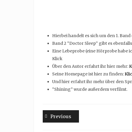
Hierbei handelt es sich um den 1. Band 
Band 2 “Doctor Sleep” gibt es ebenfall
Eine Lebeprobe (eine Hörprobe habe ich
Klick
Über den Autor erfahrt ihr hier mehr:
K
Seine Homepage ist hier zu finden:
Kli
Und hier erfahrt ihr mehr über den Sp
“Shining” wurde außerdem verfilmt.
Beitragsnavigation
Previous
Previous
post: