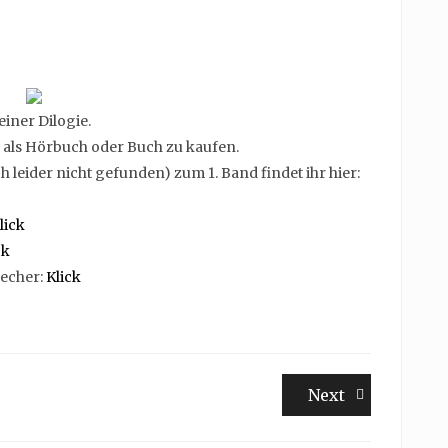
einer Dilogie.
s als Hörbuch oder Buch zu kaufen.
 leider nicht gefunden) zum 1. Band findet ihr hier:
lick
ck
recher:
Klick
Next
Next
post: