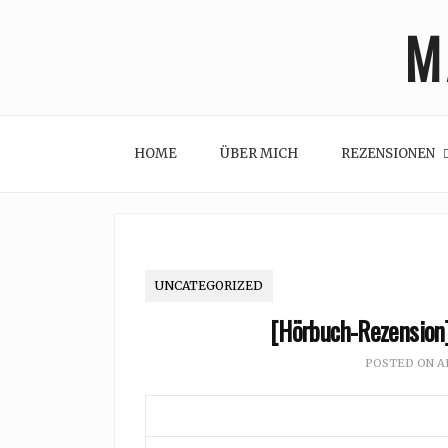
Skip
M
to
content
HOME
ÜBER MICH
REZENSIONEN
UNCATEGORIZED
[Hörbuch-Rezension]
POSTED ON
A