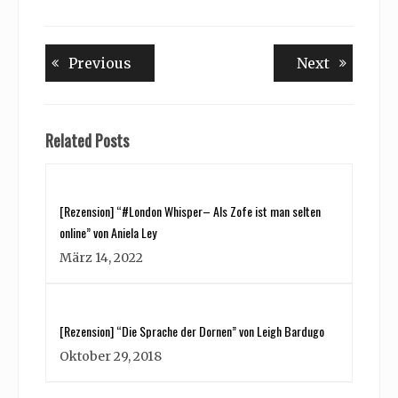
Beitragsnavigation
Previous
Next
Previous
Next
post:
post:
Related Posts
[Rezension] “#London Whisper– Als Zofe ist man selten
online” von Aniela Ley
März 14, 2022
[Rezension] “Die Sprache der Dornen” von Leigh Bardugo
Oktober 29, 2018