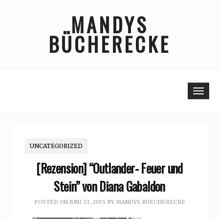
Skip
MANDYS
to
content
BÜCHERECKE
Togg
UNCATEGORIZED
[Rezension] “Outlander- Feuer und
Stein” von Diana Gabaldon
POSTED ON
JUNI 23, 2015
BY
MANDYS BUECHERECKE