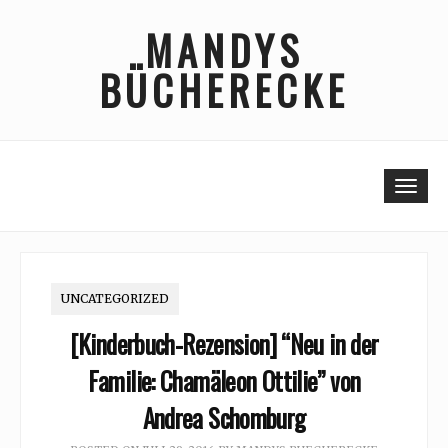
Skip
MANDYS
to
content
BÜCHERECKE
Togg
UNCATEGORIZED
[Kinderbuch-Rezension] “Neu in der
Familie: Chamäleon Ottilie” von
Andrea Schomburg