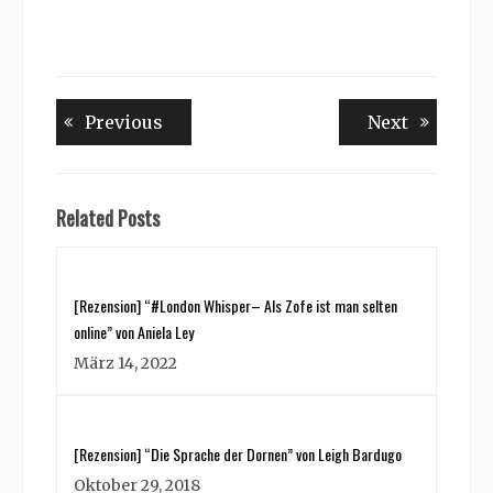
Beitragsnavigation
Previous
Next
Previous
Next
post:
post:
Related Posts
[Rezension] “#London Whisper– Als Zofe ist man selten
online” von Aniela Ley
März 14, 2022
[Rezension] “Die Sprache der Dornen” von Leigh Bardugo
Oktober 29, 2018