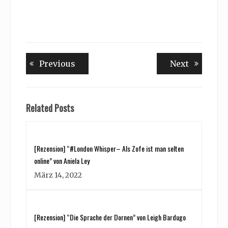
Beitragsnavigation
Previous
Next
Previous
Next
post:
post:
Related Posts
[Rezension] “#London Whisper– Als Zofe ist man selten
online” von Aniela Ley
März 14, 2022
[Rezension] “Die Sprache der Dornen” von Leigh Bardugo