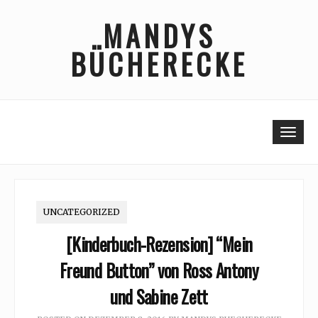
Skip
MANDYS
to
content
BÜCHERECKE
Togg
UNCATEGORIZED
[Kinderbuch-Rezension] “Mein
Freund Button” von Ross Antony
und Sabine Zett